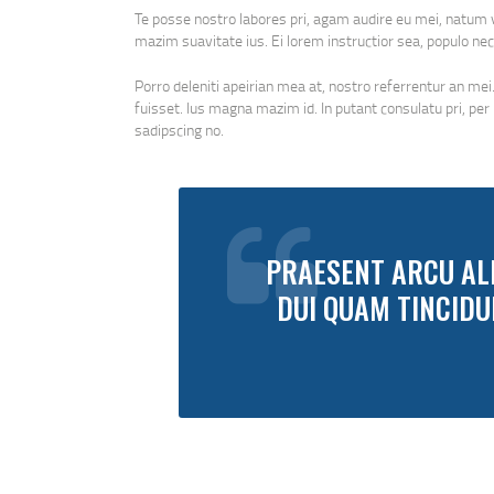
Te posse nostro labores pri, agam audire eu mei, natum vo
mazim suavitate ius. Ei lorem instructior sea, populo nec
Porro deleniti apeirian mea at, nostro referrentur an mei.
fuisset. Ius magna mazim id. In putant consulatu pri, pe
sadipscing no.
PRAESENT ARCU ALI
DUI QUAM TINCIDU