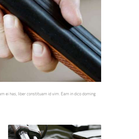
m ei has, liber constituam id vim. Eam in dico doming