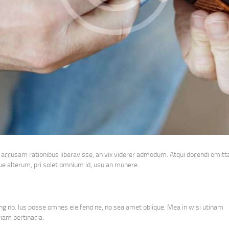
 accusam rationibus liberavisse, an vix viderer admodum. Atqui docendi omitta
e alterum, pri solet omnium id, usu an munere.
ing no. Ius posse omnes eleifend ne, no sea amet oblique. Mea in wisi utinam
iam pertinacia.