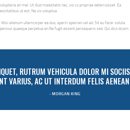
luptaria an mel. Ut illud maiestatis nec, vis cu propriae deterruisset. Ea
essitatibus ut est. Ne vix voluptua.
 Wisi alienum ullamcorper ea duo, aperiri apeirian vel ad. Sit eu facer soluta
r persius quaeque perpetua an.Ne fugit essent persequeris sed. Qui dico dicam
QUET, RUTRUM VEHICULA DOLOR MI SOCIIS
NT VARIUS, AC UT INTERDUM FELIS AENE
MORGAN KING