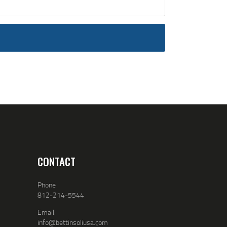
CONTACT
Phone
812-214-5544
Email:
info@bettinsoliusa.com